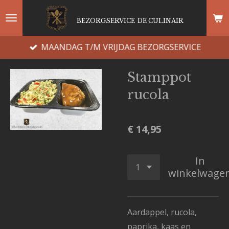
Ga
BEZORGSERVICE
DE CULINAIR
direct
naar
MAANDAG T/M VRIJDAG BEZORGSERVICE
de
hoofdinhoud
Stamppot
rucola
€ 14,95
In
winkelwage
Aardappel, rucola,
paprika, kaas en