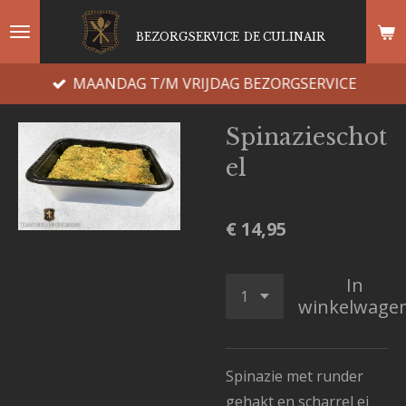
Ga
BEZORGSERVICE
DE CULINAIR
direct
naar
MAANDAG T/M VRIJDAG BEZORGSERVICE
de
hoofdinhoud
Spinazieschot
el
€ 14,95
In
winkelwage
Spinazie met runder
gehakt en scharrel ei