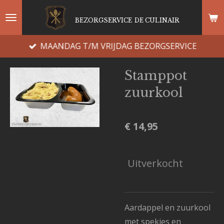
Ga
BEZORGSERVICE
DE CULINAIR
direct
naar
MAANDAG T/M VRIJDAG BEZORGSERVICE
de
hoofdinhoud
Stamppot
zuurkool
€ 14,95
Uitverkocht
Aardappel en zuurkool
met spekjes en