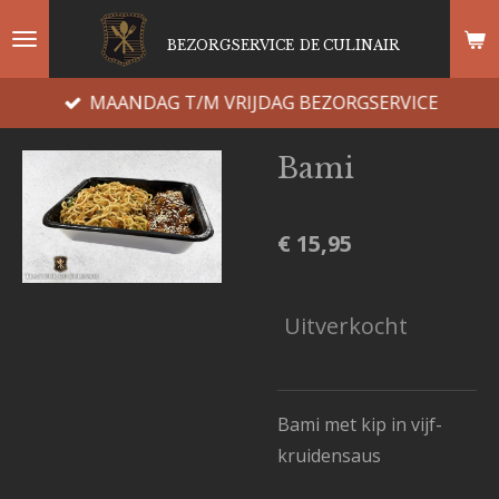
Ga
BEZORGSERVICE
DE CULINAIR
direct
naar
MAANDAG T/M VRIJDAG BEZORGSERVICE
de
hoofdinhoud
Bami
€ 15,95
Uitverkocht
Bami met kip in vijf-
kruidensaus