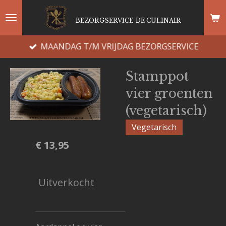
Ga
BEZORGSERVICE
DE CULINAIR
direct
naar
MAANDAG T/M VRIJDAG BEZORGSERVICE
de
hoofdinhoud
Stamppot
vier groenten
(vegetarisch)
Vegetarisch
€ 13,95
Uitverkocht