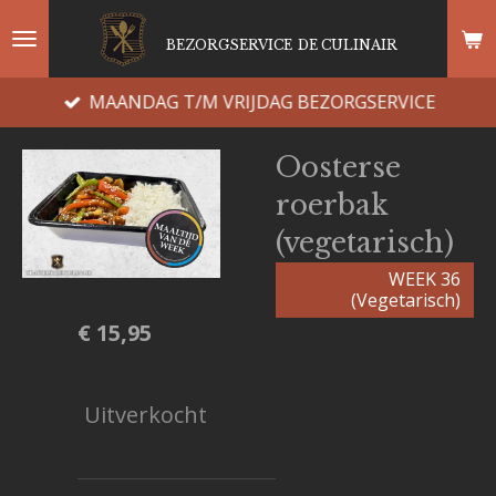
Ga
BEZORGSERVICE
DE CULINAIR
direct
naar
MAANDAG T/M VRIJDAG BEZORGSERVICE
de
hoofdinhoud
Oosterse
roerbak
(vegetarisch)
WEEK 36
(Vegetarisch)
€ 15,95
Uitverkocht